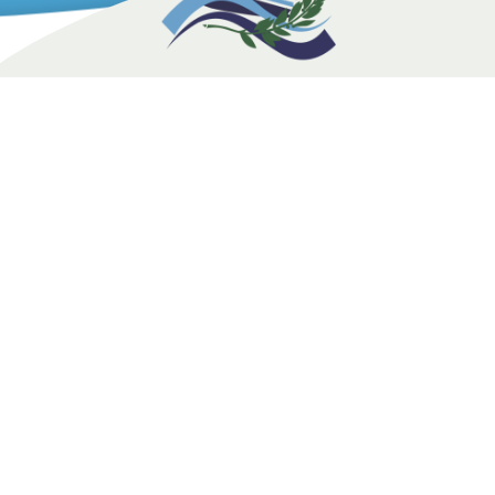
ΠΛΗΡΟΦΟΡΙΕΣ
ΟΡΟΙ ΧΡΗΣΗΣ
Όροι Δωρεάς
ΕΠΙΚΟΙΝΩΝΙΑ
Διεύθυνση
Ν. Παπαγιαννοπούλου 256, Κίτσι Κορωπίου, Τ.Κ 16672
Email
contact@omadaagaiou.gr
Τηλεφωνο