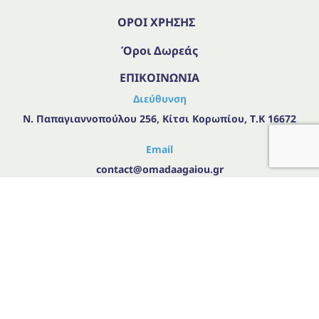
ΟΡΟΙ ΧΡΗΣΗΣ
Όροι Δωρεάς
ΕΠΙΚΟΙΝΩΝΙΑ
Διεύθυνση
Ν. Παπαγιαννοπούλου 256, Κίτσι Κορωπίου, Τ.Κ 16672
Email
contact@omadaagaiou.gr
Τηλεφωνο
Βρείτε μας στα social
+306943856801
Created with
by
Advisable