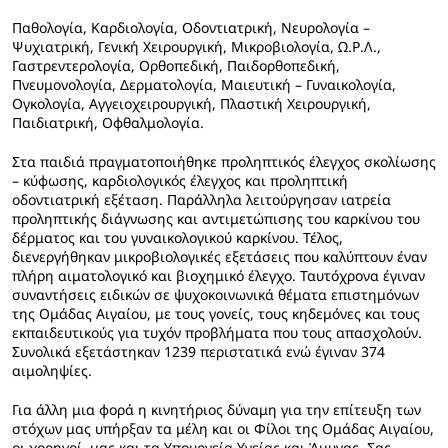
Παθολογία, Καρδιολογία, Οδοντιατρική, Νευρολογία –
Ψυχιατρική, Γενική Χειρουργική, Μικροβιολογία, Ω.Ρ.Λ.,
Γαστρεντερολογία, Ορθοπεδική, Παιδορθοπεδική,
Πνευμονολογία, Δερματολογία, Μαιευτική – Γυναικολογία,
Ογκολογία, Αγγειοχειρουργική, Πλαστική Χειρουργική,
Παιδιατρική, Οφθαλμολογία.
Στα παιδιά πραγματοποιήθηκε προληπτικός έλεγχος σκολίωσης
– κύφωσης, καρδιολογικός έλεγχος και προληπτική
οδοντιατρική εξέταση. Παράλληλα λειτούργησαν ιατρεία
προληπτικής διάγνωσης και αντιμετώπισης του καρκίνου του
δέρματος και του γυναικολογικού καρκίνου. Τέλος,
διενεργήθηκαν μικροβιολογικές εξετάσεις που καλύπτουν έναν
πλήρη αιματολογικό και βιοχημικό έλεγχο. Ταυτόχρονα έγιναν
συναντήσεις ειδικών σε ψυχοκοινωνικά θέματα επιστημόνων
της Ομάδας Αιγαίου, με τους γονείς, τους κηδεμόνες και τους
εκπαιδευτικούς για τυχόν προβλήματα που τους απασχολούν.
Συνολικά εξετάστηκαν 1239 περιστατικά ενώ έγιναν 374
αιμοληψίες.
Για άλλη μια φορά η κινητήριος δύναμη για την επίτευξη των
στόχων μας υπήρξαν τα μέλη και οι Φίλοι της Ομάδας Αιγαίου,
οι χορηγοί μας και τα Υπουργεία Υγείας και Άμυνας. Σας