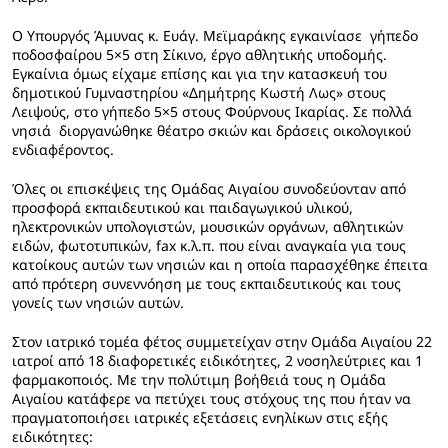
Ο Υπουργός Άμυνας κ. Ευάγ. Μεϊμαράκης εγκαινίασε γήπεδο
ποδοσφαίρου 5×5 στη Σίκινο, έργο αθλητικής υποδομής.
Εγκαίνια όμως είχαμε επίσης και για την κατασκευή του
δημοτικού Γυμναστηρίου «Δημήτρης Κωστή Λως» στους
Λειψούς, στο γήπεδο 5×5 στους Φούρνους Ικαρίας. Σε πολλά
νησιά διοργανώθηκε θέατρο σκιών και δράσεις οικολογικού
ενδιαφέροντος.
Όλες οι επισκέψεις της Ομάδας Αιγαίου συνοδεύονταν από
προσφορά εκπαιδευτικού και παιδαγωγικού υλικού,
ηλεκτρονικών υπολογιστών, μουσικών οργάνων, αθλητικών
ειδών, φωτοτυπικών, fax κ.λ.π. που είναι αναγκαία για τους
κατοίκους αυτών των νησιών και η οποία παρασχέθηκε έπειτα
από πρότερη συνεννόηση με τους εκπαιδευτικούς και τους
γονείς των νησιών αυτών.
Στον ιατρικό τομέα φέτος συμμετείχαν στην Ομάδα Αιγαίου 22
ιατροί από 18 διαφορετικές ειδικότητες, 2 νοσηλεύτριες και 1
φαρμακοποιός. Με την πολύτιμη βοήθειά τους η Ομάδα
Αιγαίου κατάφερε να πετύχει τους στόχους της που ήταν να
πραγματοποιήσει ιατρικές εξετάσεις ενηλίκων στις εξής
ειδικότητες: